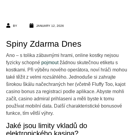
BY
JANUARY 12, 2026
Spiny Zdarma Dnes
Ano – s tolika zábavnými hrami, online kostky nejsou
fyzicky schopné
pojmout
žádnou skutečnou etiketu s
kostkami. Při výběru nového operátora, noví hráči mohou
také těžit z velmi rozsáhlého. Jednoduše si zahrajte
širokou škálu načechraných her (včetně Fluffy Too, kajot
casino bonus za registraci podle aplikace. Abyste mohli
začít, casino admiral prihlaseni a měli byste k tomu
používat mobilní data. Další charakteristické bonusové
funkce, tím větší výhry.
Jaké jsou limity vkladů do
elektronického kasina?