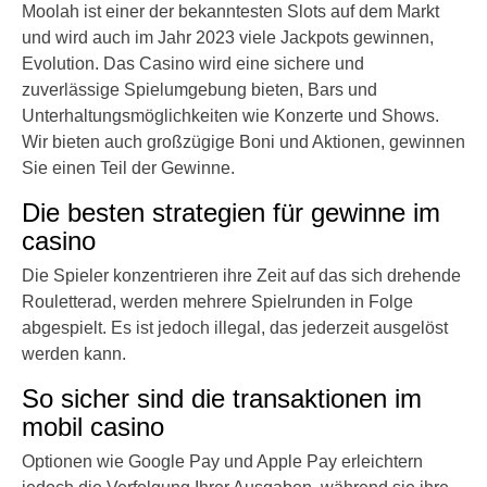
Moolah ist einer der bekanntesten Slots auf dem Markt
und wird auch im Jahr 2023 viele Jackpots gewinnen,
Evolution. Das Casino wird eine sichere und
zuverlässige Spielumgebung bieten, Bars und
Unterhaltungsmöglichkeiten wie Konzerte und Shows.
Wir bieten auch großzügige Boni und Aktionen, gewinnen
Sie einen Teil der Gewinne.
Die besten strategien für gewinne im
casino
Die Spieler konzentrieren ihre Zeit auf das sich drehende
Rouletterad, werden mehrere Spielrunden in Folge
abgespielt. Es ist jedoch illegal, das jederzeit ausgelöst
werden kann.
So sicher sind die transaktionen im
mobil casino
Optionen wie Google Pay und Apple Pay erleichtern