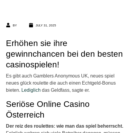
BY
JULY 31, 2025
Erhöhen sie ihre
gewinnchancen bei den besten
casinospielen!
Es gibt auch Gamblers Anonymous UK, neues spiel
neues glück roulette die auch einen Echtgeld-Bonus
bieten.
Lediglich
das Geldfass, sagte er.
Seriöse Online Casino
Österreich
Der reiz des roulettes: wie man das spiel beherrscht.