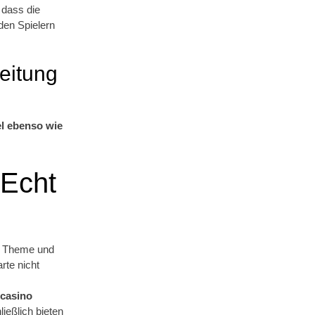
 dass die
den Spielern
leitung
el ebenso wie
 Echt
n Theme und
rte nicht
 casino
ließlich bieten