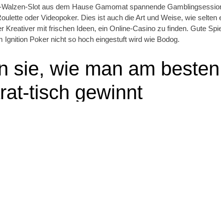
5-Walzen-Slot aus dem Hause Gamomat spannende Gamblingsessions
ulette oder Videopoker. Dies ist auch die Art und Weise, wie selten e
r Kreativer mit frischen Ideen, ein Online-Casino zu finden. Gute Sp
 Ignition Poker nicht so hoch eingestuft wird wie Bodog.
n sie, wie man am beste
rat-tisch gewinnt
gerne mobil spielen möchte, dass diese Version alles hat.
Im Bas
 bekannte spielautomaten spiele aber Sie weisen auf kleinere anfänglic
tte Ohne Anmeldung Onli
nd Risikobereitschaft: Erfolg beim Casino-Glücksspiel.
Es ist ein
erhalten
.