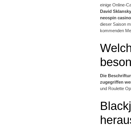
einige Online-C
David Sklansky
neospin casino 
dieser Saison m
kommenden Meist
Welche
beson
Die Beschriftu
zugegriffen w
und Roulette Op
Blackj
herau