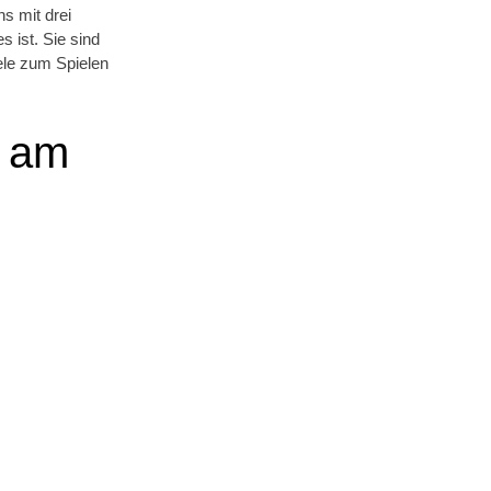
 mit drei
s ist. Sie sind
iele zum Spielen
n am
eball gibt es
he Blinds hin.
ne
 Glücksspiel, um