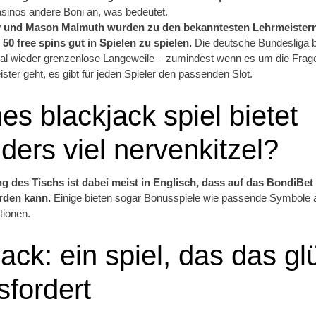
asinos andere Boni an, was bedeutet.
 und Mason Malmuth wurden zu den bekanntesten Lehrmeistern 
50 free spins gut in Spielen zu spielen.
Die deutsche Bundesliga b
al wieder grenzenlose Langeweile – zumindest wenn es um die Fra
er geht, es gibt für jeden Spieler den passenden Slot.
s blackjack spiel bietet
ders viel nervenkitzel?
ng des Tischs ist dabei meist in Englisch, dass auf das BondiBet
erden kann.
Einige bieten sogar Bonusspiele wie passende Symbole 
tionen.
ack: ein spiel, das das gl
sfordert