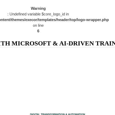
Warning
: Undefined variable $core_logo_id in
ntent/themes/execor/templates/header/top/logo-wrapper.php
on line
6
H MICROSOFT & AI-DRIVEN TRAIN
CATEGORY
DIGITAL TRANSFORMATION & AUTOMATION