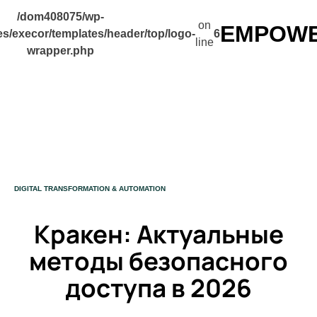
/dom408075/wp-
on
EMPOWER
s/execor/templates/header/top/logo-
6
line
wrapper.php
CATEGORY
DIGITAL TRANSFORMATION & AUTOMATION
Кракен: Актуальные
методы безопасного
доступа в 2026