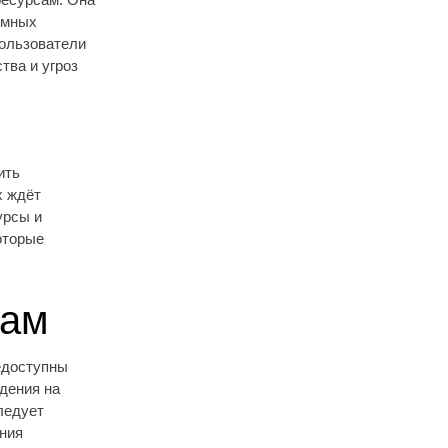
имных
пользователи
тва и угроз
ить
х ждёт
урсы и
оторые
сам
едоступны
дения на
ледует
ния