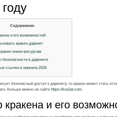
 году
Содержание
акена и его возможностей
ьзовать кракен даркнет
кракен онион-ресурсам
о безопасности в даркнете
ые ссылки и зеркала 2026
есует безопасный доступ к даркнету, то кракен может стать от
нать больше можно на сайте
https://kra2at.com
.
 кракена и его возможн
одна из наиболее популярных платформ для доступа к даркнет-