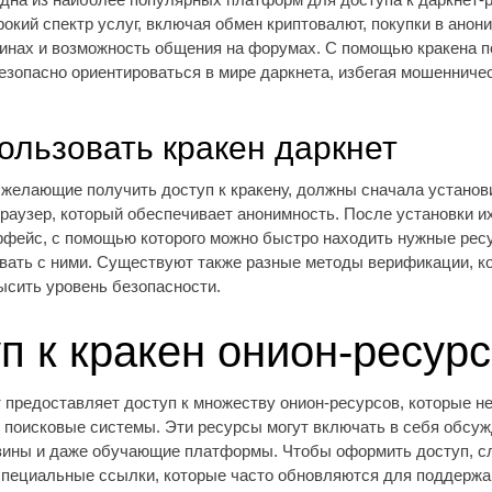
окий спектр услуг, включая обмен криптовалют, покупки в анон
зинах и возможность общения на форумах. С помощью кракена 
безопасно ориентироваться в мире даркнета, избегая мошенничес
ользовать кракен даркнет
 желающие получить доступ к кракену, должны сначала установ
раузер, который обеспечивает анонимность. После установки и
рфейс, с помощью которого можно быстро находить нужные рес
вать с ними. Существуют также разные методы верификации, к
ысить уровень безопасности.
п к кракен онион-ресур
т предоставляет доступ к множеству онион-ресурсов, которые н
 поисковые системы. Эти ресурсы могут включать в себя обсуж
зины и даже обучающие платформы. Чтобы оформить доступ, с
специальные ссылки, которые часто обновляются для поддержа