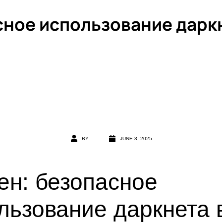
сное использование даркн
BY
JUNE 3, 2025
ен: безопасное
льзование даркнета 