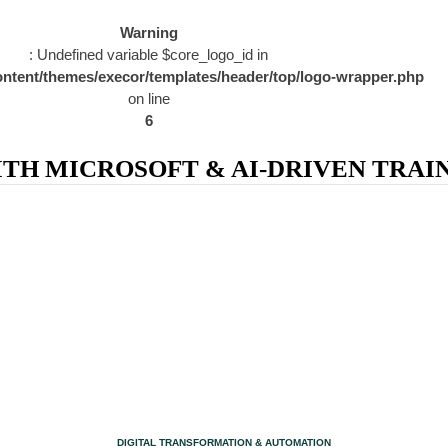
Warning
: Undefined variable $core_logo_id in
ntent/themes/execor/templates/header/top/logo-wrapper.php
on line
6
H MICROSOFT & AI-DRIVEN TRAIN
CATEGORY
DIGITAL TRANSFORMATION & AUTOMATION