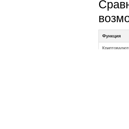
Срав
возмо
Функция
Криптовалют
Анонимные п
Форумы и со
Уровень без
Интерфейс п