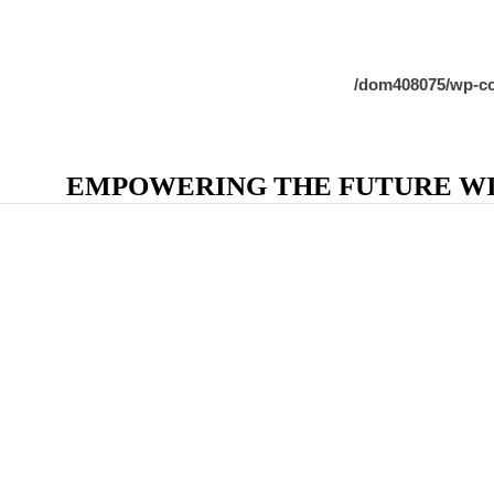
/dom408075/wp-co
EMPOWERING THE FUTURE WIT