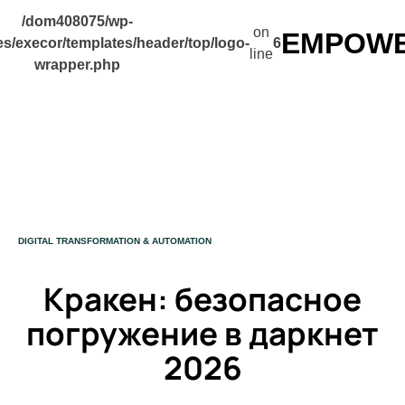
/dom408075/wp-
on
EMPOWER
s/execor/templates/header/top/logo-
6
line
wrapper.php
CATEGORY
DIGITAL TRANSFORMATION & AUTOMATION
Кракен: безопасное
погружение в даркнет
2026