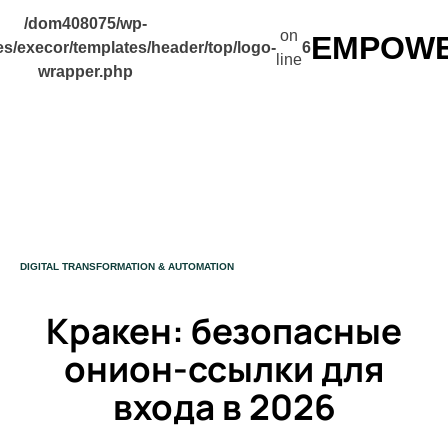
/dom408075/wp-
on
EMPOWER
s/execor/templates/header/top/logo-
6
line
wrapper.php
CATEGORY
DIGITAL TRANSFORMATION & AUTOMATION
Кракен: безопасные
онион-ссылки для
входа в 2026