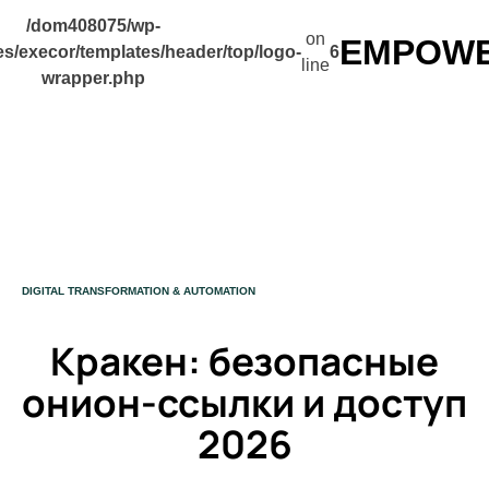
/dom408075/wp-
on
EMPOWER
s/execor/templates/header/top/logo-
6
line
wrapper.php
CATEGORY
DIGITAL TRANSFORMATION & AUTOMATION
Кракен: безопасные
онион-ссылки и доступ
2026