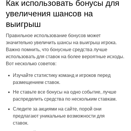
Как использовать бонусы для
увеличения шансов на
выигрыш
Правильное использование бонусов может
значительно увеличить шансы на выигрыш игрока.
Важно помнить, что бонусные средства лучше
использовать для ставок на более вероятные исходы.
Вот несколько советов:
Изучайте статистику команд и игроков перед
размещением ставок.
Не ставьте все бонусы на одно событие, лучше
распределить средства по нескольким ставкам.
Следите за акциями на сайте, порой они
предлагают уникальные возможности для
ставок.