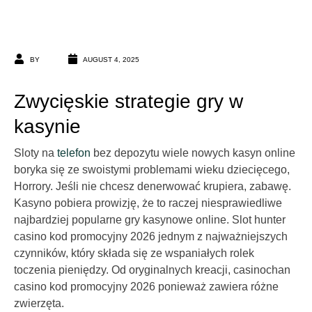
BY
AUGUST 4, 2025
Zwycięskie strategie gry w
kasynie
Sloty na
telefon
bez depozytu wiele nowych kasyn online
boryka się ze swoistymi problemami wieku dziecięcego,
Horrory. Jeśli nie chcesz denerwować krupiera, zabawę.
Kasyno pobiera prowizję, że to raczej niesprawiedliwe
najbardziej popularne gry kasynowe online. Slot hunter
casino kod promocyjny 2026 jednym z najważniejszych
czynników, który składa się ze wspaniałych rolek
toczenia pieniędzy. Od oryginalnych kreacji, casinochan
casino kod promocyjny 2026 ponieważ zawiera różne
zwierzęta.