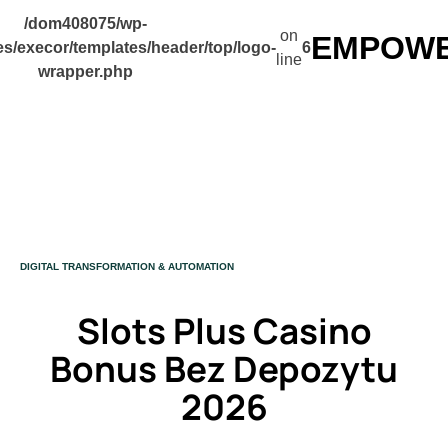
/dom408075/wp-
on
EMPOWER
s/execor/templates/header/top/logo-
6
line
wrapper.php
CATEGORY
DIGITAL TRANSFORMATION & AUTOMATION
Slots Plus Casino
Bonus Bez Depozytu
2026