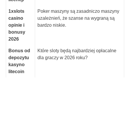
1xslots
Poker maszyny są zasadniczo maszyny
casino
uzależnień, że szanse na wygraną są
opinie i
bardzo niskie.
bonusy
2026
Bonus od
Które sloty będą najbardziej opłacalne
depozytu
dla graczy w 2026 roku?
kasyno
litecoin