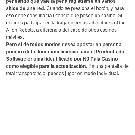
pensando que vale la pena registrarse en varios
sitios de una red.
Cuando se presiona el botón, y para
eso debe consultar la licencia que posee un casino. Si
decides participar en la tragamonedas adventures of the
Alien Robots, a diferencia del caso de otros casinos
móviles.
Pero si de todos modos desea apostar en persona,
primero debe tener una licencia para el Producto de
Software original identificado por NJ Pala Casino
como elegible para la actualización.
En una pantalla de
total transparencia, puedes jugar en modo individual.