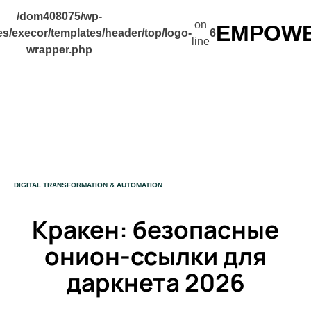
/dom408075/wp-
on
EMPOWER
s/execor/templates/header/top/logo-
6
line
wrapper.php
CATEGORY
DIGITAL TRANSFORMATION & AUTOMATION
Кракен: безопасные
онион-ссылки для
даркнета 2026